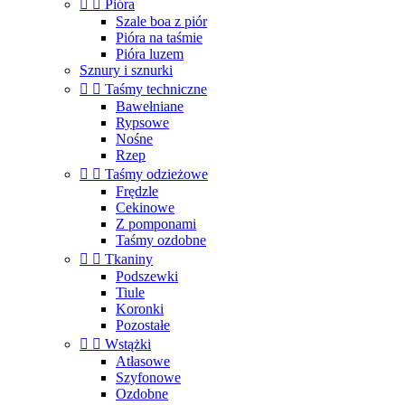


Pióra
Szale boa z piór
Pióra na taśmie
Pióra luzem
Sznury i sznurki


Taśmy techniczne
Bawełniane
Rypsowe
Nośne
Rzep


Taśmy odzieżowe
Frędzle
Cekinowe
Z pomponami
Taśmy ozdobne


Tkaniny
Podszewki
Tiule
Koronki
Pozostałe


Wstążki
Atłasowe
Szyfonowe
Ozdobne