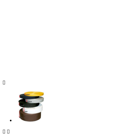


