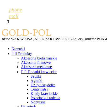
phone
mail

place
WARSZAWA, AL. KRAKOWSKA 159
query_builder
PON-PT
Nowości


Produkty
Akcesoria bieliźniarskie
Akcesoria firanowe
Akcesoria metalowe


Dodatki krawieckie
Szpilki
Agrafki
Druty i szydełka
Centymetry
Kredy krawieckie
Przecinaki i radełka
Nożyczki
Galanteria