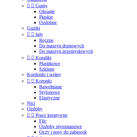


Gumy
Okrągłe
Płaskie
Ozdobne
Guziki


Igły
Ręczne
Do maszyn domowych
Do maszyn przemysłowych


Koraliki
Plastikowe
Szklane
Kordonki i wełny


Koronki
Bawełniane
Stylonowe
Elastyczne
Nici
Ozdoby


Prace kreatywne
Filc
Ozdoby styropianowe
Oczy i nosy do zabawek