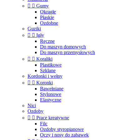


Gumy
Okrągłe
Płaskie
Ozdobne
Guziki


Igły
Ręczne
Do maszyn domowych
Do maszyn przemysłowych


Koraliki
Plastikowe
Szklane
Kordonki i wełny


Koronki
Bawełniane
Stylonowe
Elastyczne
Nici
Ozdoby


Prace kreatywne
Filc
Ozdoby styropianowe
Oczy i nosy do zabawek