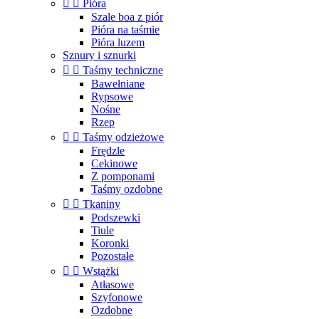


Pióra
Szale boa z piór
Pióra na taśmie
Pióra luzem
Sznury i sznurki


Taśmy techniczne
Bawełniane
Rypsowe
Nośne
Rzep


Taśmy odzieżowe
Frędzle
Cekinowe
Z pomponami
Taśmy ozdobne


Tkaniny
Podszewki
Tiule
Koronki
Pozostałe


Wstążki
Atłasowe
Szyfonowe
Ozdobne