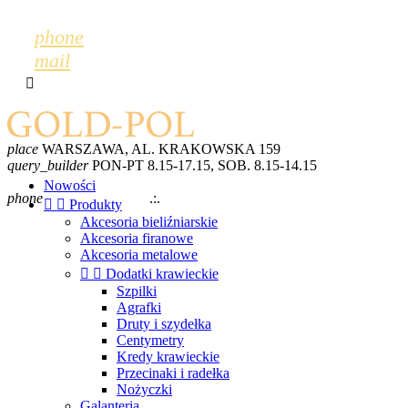
phone
mail

place
WARSZAWA, AL. KRAKOWSKA 159
query_builder
PON-PT 8.15-17.15, SOB. 8.15-14.15
mail
GOLDPOL@GOLDPOL.PL
Nowości
phone
+48 600 243 702
.:.
+48 22 868 52 28


Produkty
Akcesoria bieliźniarskie
Akcesoria firanowe
Akcesoria metalowe


Dodatki krawieckie
Szpilki
Agrafki
Druty i szydełka
Centymetry
Kredy krawieckie
Przecinaki i radełka
Nożyczki
Galanteria