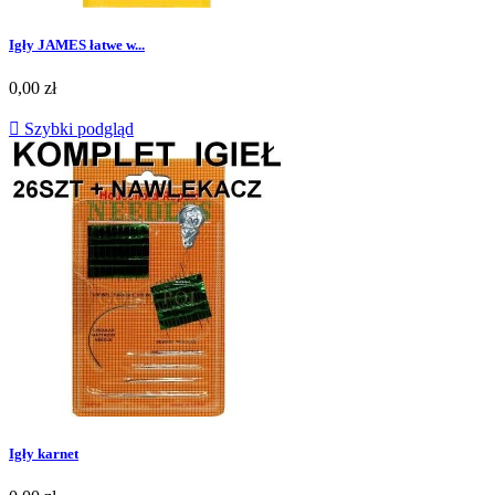
Igły JAMES łatwe w...
0,00 zł

Szybki podgląd
Igły karnet