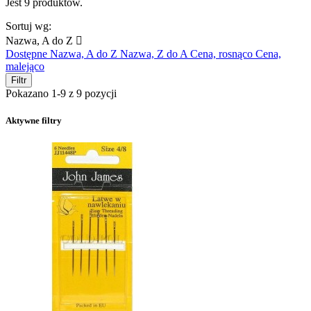
Jest 9 produktów.
Sortuj wg:
Nazwa, A do Z

Dostępne
Nazwa, A do Z
Nazwa, Z do A
Cena, rosnąco
Cena,
malejąco
Filtr
Pokazano 1-9 z 9 pozycji
Aktywne filtry