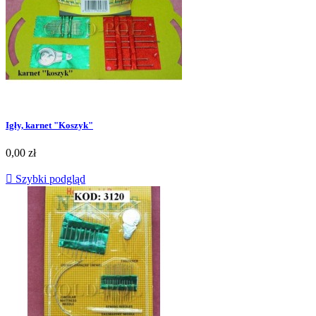
Igły, karnet "Koszyk"
0,00 zł

Szybki podgląd