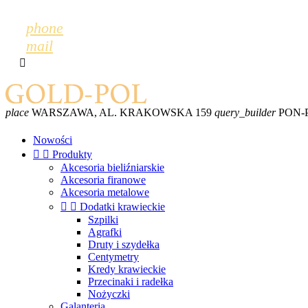
phone
mail

place
WARSZAWA, AL. KRAKOWSKA 159
query_builder
PON-PT
Nowości


Produkty
Akcesoria bieliźniarskie
Akcesoria firanowe
Akcesoria metalowe


Dodatki krawieckie
Szpilki
Agrafki
Druty i szydełka
Centymetry
Kredy krawieckie
Przecinaki i radełka
Nożyczki
Galanteria