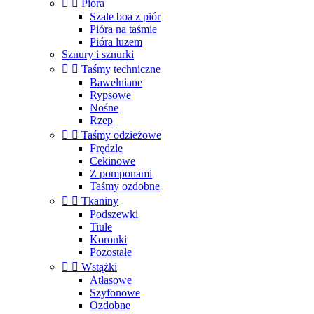


Pióra
Szale boa z piór
Pióra na taśmie
Pióra luzem
Sznury i sznurki


Taśmy techniczne
Bawełniane
Rypsowe
Nośne
Rzep


Taśmy odzieżowe
Frędzle
Cekinowe
Z pomponami
Taśmy ozdobne


Tkaniny
Podszewki
Tiule
Koronki
Pozostałe


Wstążki
Atłasowe
Szyfonowe
Ozdobne