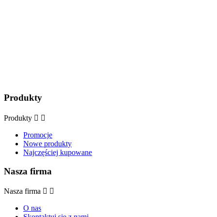
Produkty
Produkty


Promocje
Nowe produkty
Najczęściej kupowane
Nasza firma
Nasza firma


O nas
Skontaktuj się z nami