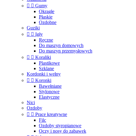


Gumy
Okrągłe
Płaskie
Ozdobne
Guziki


Igły
Ręczne
Do maszyn domowych
Do maszyn przemysłowych


Koraliki
Plastikowe
Szklane
Kordonki i wełny


Koronki
Bawełniane
Stylonowe
Elastyczne
Nici
Ozdoby


Prace kreatywne
Filc
Ozdoby styropianowe
Oczy i nosy do zabawek