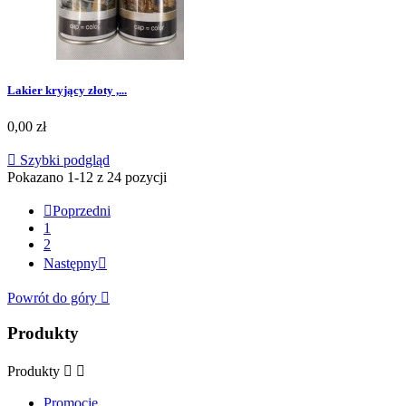
Lakier kryjący złoty ,...
0,00 zł

Szybki podgląd
Pokazano 1-12 z 24 pozycji

Poprzedni
1
2
Następny

Powrót do góry

Produkty
Produkty


Promocje