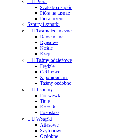


Pióra
Szale boa z piór
Pióra na taśmie
Pióra luzem
Sznury i sznurki


Taśmy techniczne
Bawełniane
Rypsowe
Nośne
Rzep


Taśmy odzieżowe
Frędzle
Cekinowe
Z pomponami
Taśmy ozdobne


Tkaniny
Podszewki
Tiule
Koronki
Pozostałe


Wstążki
Atłasowe
Szyfonowe
Ozdobne