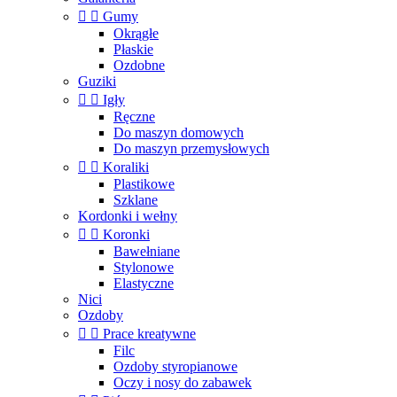


Gumy
Okrągłe
Płaskie
Ozdobne
Guziki


Igły
Ręczne
Do maszyn domowych
Do maszyn przemysłowych


Koraliki
Plastikowe
Szklane
Kordonki i wełny


Koronki
Bawełniane
Stylonowe
Elastyczne
Nici
Ozdoby


Prace kreatywne
Filc
Ozdoby styropianowe
Oczy i nosy do zabawek