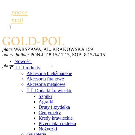
phone
mail

place
WARSZAWA, AL. KRAKOWSKA 159
query_builder
PON-PT 8.15-17.15, SOB. 8.15-14.15
mail
GOLDPOL@GOLDPOL.PL
Nowości
phone
+48 600 243 702
.:.
+48 22 868 52 28


Produkty
Akcesoria bieliźniarskie
Akcesoria firanowe
Akcesoria metalowe


Dodatki krawieckie
Szpilki
Agrafki
Druty i szydełka
Centymetry
Kredy krawieckie
Przecinaki i radełka
Nożyczki
Galanteria