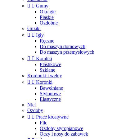


Gumy
Okrągłe
Płaskie
Ozdobne
Guziki


Igły
Ręczne
Do maszyn domowych
Do maszyn przemysłowych


Koraliki
Plastikowe
Szklane
Kordonki i wełny


Koronki
Bawełniane
Stylonowe
Elastyczne
Nici
Ozdoby


Prace kreatywne
Filc
Ozdoby styropianowe
Oczy i nosy do zabawek