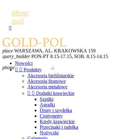
phone
mail

place
WARSZAWA, AL. KRAKOWSKA 159
query_builder
PON-PT 8.15-17.15, SOB. 8.15-14.15
mail
GOLDPOL@GOLDPOL.PL
Nowości
phone
+48 600 243 702
.:.
+48 22 868 52 28


Produkty
Akcesoria bieliźniarskie
Akcesoria firanowe
Akcesoria metalowe


Dodatki krawieckie
Szpilki
Agrafki
Druty i szydełka
Centymetry
Kredy krawieckie
Przecinaki i radełka
Nożyczki
Galanteria