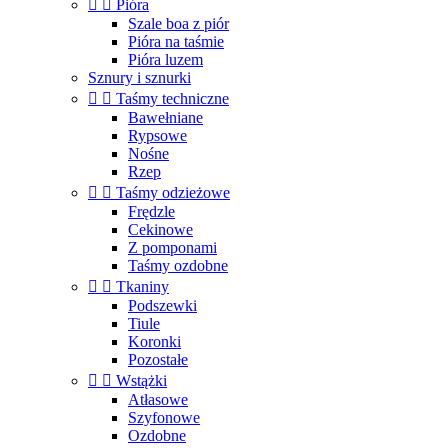


Pióra
Szale boa z piór
Pióra na taśmie
Pióra luzem
Sznury i sznurki


Taśmy techniczne
Bawełniane
Rypsowe
Nośne
Rzep


Taśmy odzieżowe
Frędzle
Cekinowe
Z pomponami
Taśmy ozdobne


Tkaniny
Podszewki
Tiule
Koronki
Pozostałe


Wstążki
Atłasowe
Szyfonowe
Ozdobne