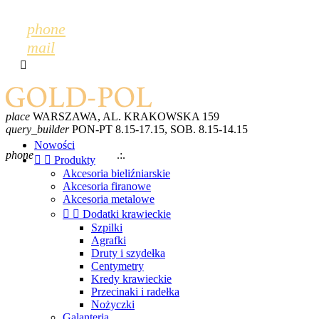
phone
mail

place
WARSZAWA, AL. KRAKOWSKA 159
query_builder
PON-PT 8.15-17.15, SOB. 8.15-14.15
mail
GOLDPOL@GOLDPOL.PL
Nowości
phone
+48 600 243 702
.:.
+48 22 868 52 28


Produkty
Akcesoria bieliźniarskie
Akcesoria firanowe
Akcesoria metalowe


Dodatki krawieckie
Szpilki
Agrafki
Druty i szydełka
Centymetry
Kredy krawieckie
Przecinaki i radełka
Nożyczki
Galanteria