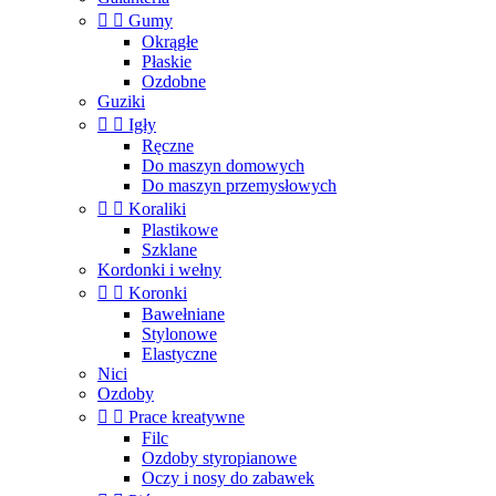


Gumy
Okrągłe
Płaskie
Ozdobne
Guziki


Igły
Ręczne
Do maszyn domowych
Do maszyn przemysłowych


Koraliki
Plastikowe
Szklane
Kordonki i wełny


Koronki
Bawełniane
Stylonowe
Elastyczne
Nici
Ozdoby


Prace kreatywne
Filc
Ozdoby styropianowe
Oczy i nosy do zabawek