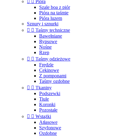


Pióra
Szale boa z piór
Pióra na taśmie
Pióra luzem
Sznury i sznurki


Taśmy techniczne
Bawełniane
Rypsowe
Nośne
Rzep


Taśmy odzieżowe
Frędzle
Cekinowe
Z pomponami
Taśmy ozdobne


Tkaniny
Podszewki
Tiule
Koronki
Pozostałe


Wstążki
Atłasowe
Szyfonowe
Ozdobne