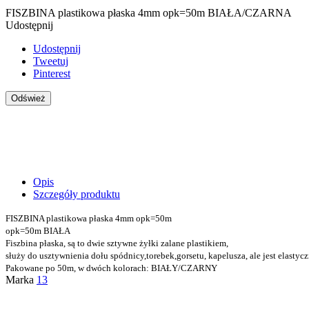
FISZBINA plastikowa płaska 4mm opk=50m BIAŁA/CZARNA
Udostępnij
Udostępnij
Tweetuj
Pinterest
Opis
Szczegóły produktu
FISZBINA plastikowa płaska 4mm opk=50m
opk=50m BIAŁA
Fiszbina płaska, są to dwie sztywne żyłki zalane plastikiem,
służy do usztywnienia dołu spódnicy,torebek,gorsetu, kapelusza, ale jest elasty
Pakowane po 50m, w dwóch kolorach: BIAŁY/CZARNY
Marka
13