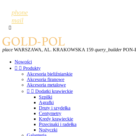
phone
mail

place
WARSZAWA, AL. KRAKOWSKA 159
query_builder
PON-PT
Nowości


Produkty
Akcesoria bieliźniarskie
Akcesoria firanowe
Akcesoria metalowe


Dodatki krawieckie
Szpilki
Agrafki
Druty i szydełka
Centymetry
Kredy krawieckie
Przecinaki i radełka
Nożyczki
Galanteria