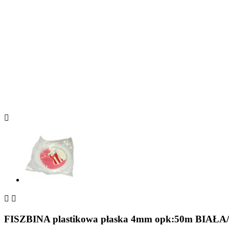



FISZBINA plastikowa płaska 4mm opk:50m BIA