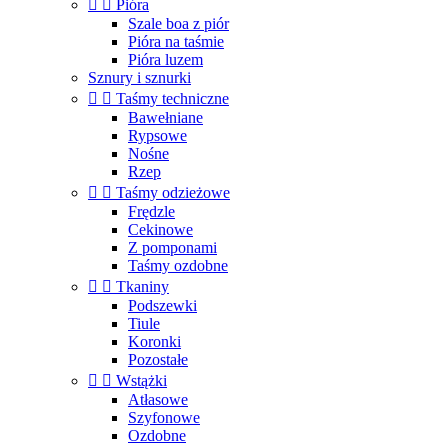


Pióra
Szale boa z piór
Pióra na taśmie
Pióra luzem
Sznury i sznurki


Taśmy techniczne
Bawełniane
Rypsowe
Nośne
Rzep


Taśmy odzieżowe
Frędzle
Cekinowe
Z pomponami
Taśmy ozdobne


Tkaniny
Podszewki
Tiule
Koronki
Pozostałe


Wstążki
Atłasowe
Szyfonowe
Ozdobne