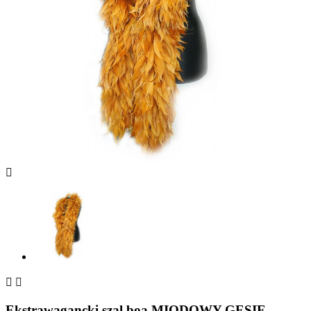



Ekstrawagancki szal boa MIODOWY GĘSIE