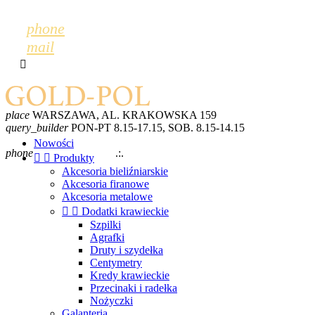
phone
mail

place
WARSZAWA, AL. KRAKOWSKA 159
query_builder
PON-PT 8.15-17.15, SOB. 8.15-14.15
mail
GOLDPOL@GOLDPOL.PL
Nowości
phone
+48 600 243 702
.:.
+48 22 868 52 28


Produkty
Akcesoria bieliźniarskie
Akcesoria firanowe
Akcesoria metalowe


Dodatki krawieckie
Szpilki
Agrafki
Druty i szydełka
Centymetry
Kredy krawieckie
Przecinaki i radełka
Nożyczki
Galanteria