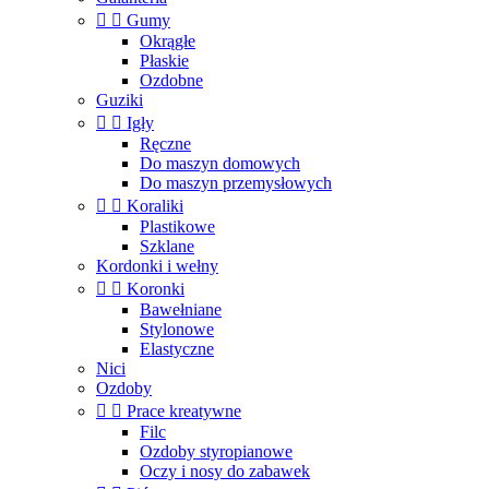


Gumy
Okrągłe
Płaskie
Ozdobne
Guziki


Igły
Ręczne
Do maszyn domowych
Do maszyn przemysłowych


Koraliki
Plastikowe
Szklane
Kordonki i wełny


Koronki
Bawełniane
Stylonowe
Elastyczne
Nici
Ozdoby


Prace kreatywne
Filc
Ozdoby styropianowe
Oczy i nosy do zabawek