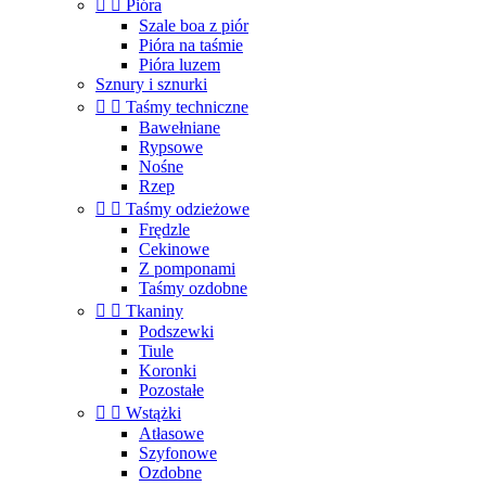


Pióra
Szale boa z piór
Pióra na taśmie
Pióra luzem
Sznury i sznurki


Taśmy techniczne
Bawełniane
Rypsowe
Nośne
Rzep


Taśmy odzieżowe
Frędzle
Cekinowe
Z pomponami
Taśmy ozdobne


Tkaniny
Podszewki
Tiule
Koronki
Pozostałe


Wstążki
Atłasowe
Szyfonowe
Ozdobne