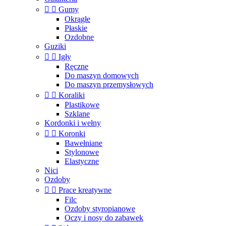


Gumy
Okrągłe
Płaskie
Ozdobne
Guziki


Igły
Ręczne
Do maszyn domowych
Do maszyn przemysłowych


Koraliki
Plastikowe
Szklane
Kordonki i wełny


Koronki
Bawełniane
Stylonowe
Elastyczne
Nici
Ozdoby


Prace kreatywne
Filc
Ozdoby styropianowe
Oczy i nosy do zabawek