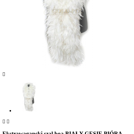



Ekstrawagancki szal boa BIAŁY GĘSIE PIÓRA