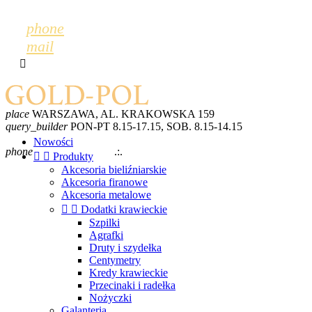
phone
mail

place
WARSZAWA, AL. KRAKOWSKA 159
query_builder
PON-PT 8.15-17.15, SOB. 8.15-14.15
mail
GOLDPOL@GOLDPOL.PL
Nowości
phone
+48 600 243 702
.:.
+48 22 868 52 28


Produkty
Akcesoria bieliźniarskie
Akcesoria firanowe
Akcesoria metalowe


Dodatki krawieckie
Szpilki
Agrafki
Druty i szydełka
Centymetry
Kredy krawieckie
Przecinaki i radełka
Nożyczki
Galanteria