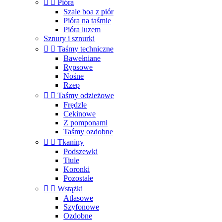


Pióra
Szale boa z piór
Pióra na taśmie
Pióra luzem
Sznury i sznurki


Taśmy techniczne
Bawełniane
Rypsowe
Nośne
Rzep


Taśmy odzieżowe
Frędzle
Cekinowe
Z pomponami
Taśmy ozdobne


Tkaniny
Podszewki
Tiule
Koronki
Pozostałe


Wstążki
Atłasowe
Szyfonowe
Ozdobne