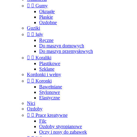


Gumy
Okrągłe
Płaskie
Ozdobne
Guziki


Igły
Ręczne
Do maszyn domowych
Do maszyn przemysłowych


Koraliki
Plastikowe
Szklane
Kordonki i wełny


Koronki
Bawełniane
Stylonowe
Elastyczne
Nici
Ozdoby


Prace kreatywne
Filc
Ozdoby styropianowe
Oczy i nosy do zabawek