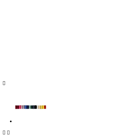


