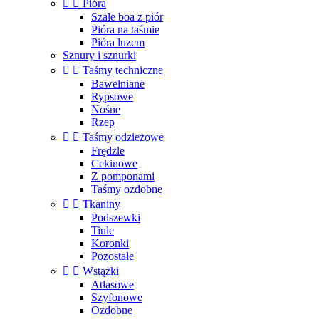


Pióra
Szale boa z piór
Pióra na taśmie
Pióra luzem
Sznury i sznurki


Taśmy techniczne
Bawełniane
Rypsowe
Nośne
Rzep


Taśmy odzieżowe
Frędzle
Cekinowe
Z pomponami
Taśmy ozdobne


Tkaniny
Podszewki
Tiule
Koronki
Pozostałe


Wstążki
Atłasowe
Szyfonowe
Ozdobne