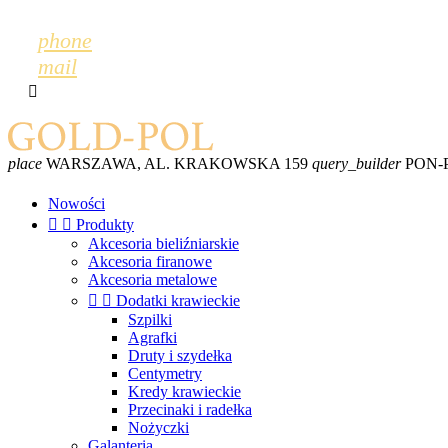
phone
mail

place
WARSZAWA, AL. KRAKOWSKA 159
query_builder
PON-PT
Nowości


Produkty
Akcesoria bieliźniarskie
Akcesoria firanowe
Akcesoria metalowe


Dodatki krawieckie
Szpilki
Agrafki
Druty i szydełka
Centymetry
Kredy krawieckie
Przecinaki i radełka
Nożyczki
Galanteria