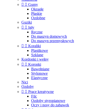


Gumy
Okrągłe
Płaskie
Ozdobne
Guziki


Igły
Ręczne
Do maszyn domowych
Do maszyn przemysłowych


Koraliki
Plastikowe
Szklane
Kordonki i wełny


Koronki
Bawełniane
Stylonowe
Elastyczne
Nici
Ozdoby


Prace kreatywne
Filc
Ozdoby styropianowe
Oczy i nosy do zabawek