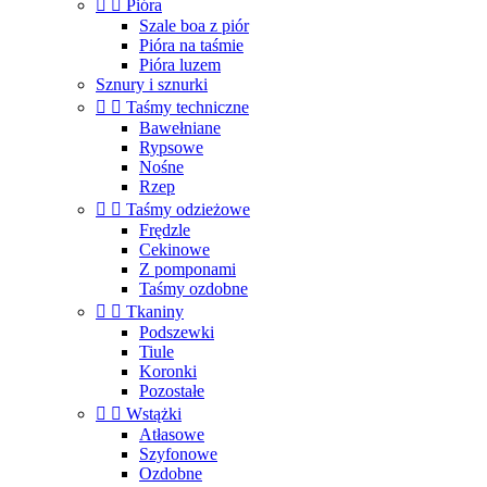


Pióra
Szale boa z piór
Pióra na taśmie
Pióra luzem
Sznury i sznurki


Taśmy techniczne
Bawełniane
Rypsowe
Nośne
Rzep


Taśmy odzieżowe
Frędzle
Cekinowe
Z pomponami
Taśmy ozdobne


Tkaniny
Podszewki
Tiule
Koronki
Pozostałe


Wstążki
Atłasowe
Szyfonowe
Ozdobne