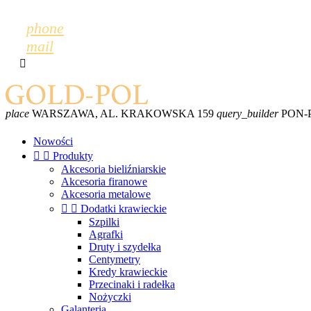
phone
mail

place
WARSZAWA, AL. KRAKOWSKA 159
query_builder
PON-PT
Nowości


Produkty
Akcesoria bieliźniarskie
Akcesoria firanowe
Akcesoria metalowe


Dodatki krawieckie
Szpilki
Agrafki
Druty i szydełka
Centymetry
Kredy krawieckie
Przecinaki i radełka
Nożyczki
Galanteria