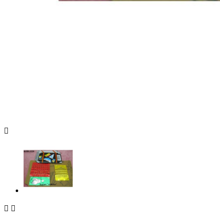


