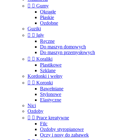


Gumy
Okrągłe
Płaskie
Ozdobne
Guziki


Igły
Ręczne
Do maszyn domowych
Do maszyn przemysłowych


Koraliki
Plastikowe
Szklane
Kordonki i wełny


Koronki
Bawełniane
Stylonowe
Elastyczne
Nici
Ozdoby


Prace kreatywne
Filc
Ozdoby styropianowe
Oczy i nosy do zabawek