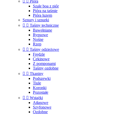


Pióra
Szale boa z piór
Pióra na taśmie
Pióra luzem
Sznury i sznurki


Taśmy techniczne
Bawełniane
Rypsowe
Nośne
Rzep


Taśmy odzieżowe
Frędzle
Cekinowe
Z pomponami
Taśmy ozdobne


Tkaniny
Podszewki
Tiule
Koronki
Pozostałe


Wstążki
Atłasowe
Szyfonowe
Ozdobne