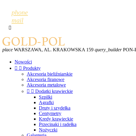
phone
mail

place
WARSZAWA, AL. KRAKOWSKA 159
query_builder
PON-PT
Nowości


Produkty
Akcesoria bieliźniarskie
Akcesoria firanowe
Akcesoria metalowe


Dodatki krawieckie
Szpilki
Agrafki
Druty i szydełka
Centymetry
Kredy krawieckie
Przecinaki i radełka
Nożyczki
Galanteria