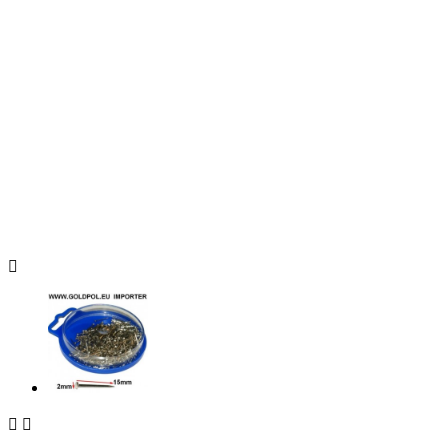


