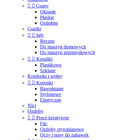


Gumy
Okrągłe
Płaskie
Ozdobne
Guziki


Igły
Ręczne
Do maszyn domowych
Do maszyn przemysłowych


Koraliki
Plastikowe
Szklane
Kordonki i wełny


Koronki
Bawełniane
Stylonowe
Elastyczne
Nici
Ozdoby


Prace kreatywne
Filc
Ozdoby styropianowe
Oczy i nosy do zabawek