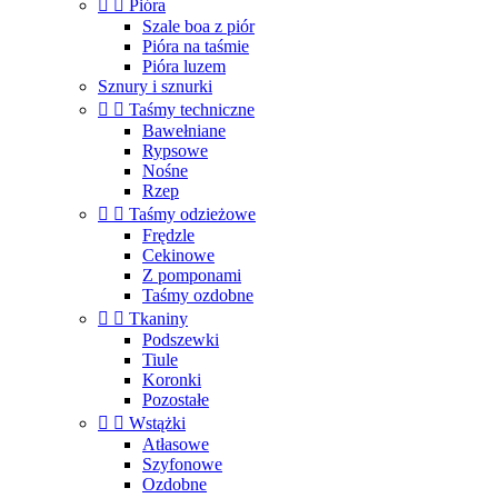


Pióra
Szale boa z piór
Pióra na taśmie
Pióra luzem
Sznury i sznurki


Taśmy techniczne
Bawełniane
Rypsowe
Nośne
Rzep


Taśmy odzieżowe
Frędzle
Cekinowe
Z pomponami
Taśmy ozdobne


Tkaniny
Podszewki
Tiule
Koronki
Pozostałe


Wstążki
Atłasowe
Szyfonowe
Ozdobne