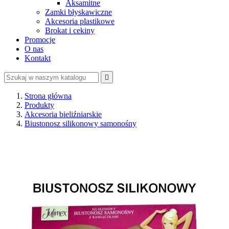
Aksamitne
Zamki błyskawiczne
Akcesoria plastikowe
Brokat i cekiny
Promocje
O nas
Kontakt

Strona główna
Produkty
Akcesoria bieliźniarskie
Biustonosz silikonowy samonośny