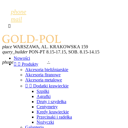
phone
mail

place
WARSZAWA, AL. KRAKOWSKA 159
query_builder
PON-PT 8.15-17.15, SOB. 8.15-14.15
mail
GOLDPOL@GOLDPOL.PL
Nowości
phone
+48 600 243 702
.:.
+48 22 868 52 28


Produkty
Akcesoria bieliźniarskie
Akcesoria firanowe
Akcesoria metalowe


Dodatki krawieckie
Szpilki
Agrafki
Druty i szydełka
Centymetry
Kredy krawieckie
Przecinaki i radełka
Nożyczki
Galanteria